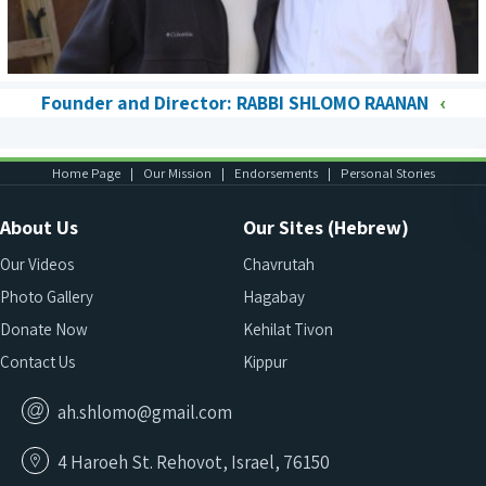
Founder and Director: RABBI SHLOMO RAANAN
Home Page
Our Mission
Endorsements
Personal Stories
About Us
Our Sites (Hebrew)
Our Videos
Chavrutah
Photo Gallery
Hagabay
Donate Now
Kehilat Tivon
Contact Us
Kippur
ah.shlomo@gmail.com
4 Haroeh St. Rehovot, Israel, 76150