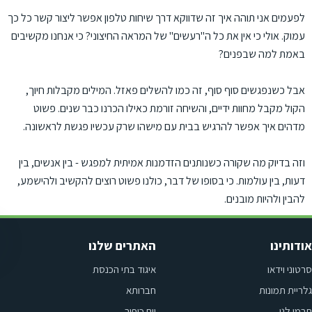
לפעמים אני תוהה איך זה שדווקא דרך שיחות טלפון אפשר ליצור קשר כל כך
עמוק. אולי כי אין את כל ה"רעשים" של המראה החיצוני? כי אנחנו מקשיבים
באמת למה שבפנים?
אבל כשנפגשים סוף סוף, זה כמו להשלים פאזל. המילים מקבלות חיוך,
הקול מקבל מחוות ידיים, והשיחה זורמת כאילו הכרנו כבר שנים. פשוט
מדהים איך אפשר להרגיש בבית עם מישהו שרק עכשיו פגשת לראשונה.
וזה בדיוק מה שקורה כשנותנים הזדמנות אמיתית למפגש - בין אנשים, בין
דעות, בין עולמות. כי בסופו של דבר, כולנו פשוט רוצים להקשיב ולהישמע,
להבין ולהיות מובנים.
אודותינו
האתרים שלנו
סרטוני וידאו
איגוד בתי הכנסת
גלריית תמונות
חברותא
תרמו לנו
יום כיפור