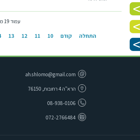
עמוד 19 מתוך 19
התחלה
קודם
10
11
12
13
4
ah.shlomo@gmail.com
הרא"ה 4 רחובות, 76150
08-938-0106
072-2766484